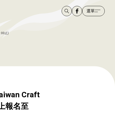
選單
00止)
n Craft
線上報名至