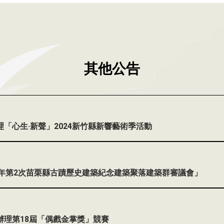
其他公告
7
「心生‧新聲」2024新竹縣新響藝術季活動
2
14年第2次苗栗縣古蹟歷史建築紀念建築聚落建築群審議會」
5
辦理第18屆「偶戲金掌獎」競賽