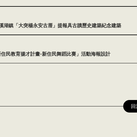
4
理溪湖鎮「大突楊永安古厝」提報具古蹟歷史建築紀念建築
2
新住民教育揚才計畫-新住民舞蹈比賽」活動海報設計
回