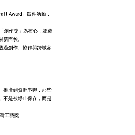
t Award」徵件活動，
的「創作獎」為核心，並透
嶄新面貌。
透過創作、協作與跨域參
、推廣到資源串聯，那些
，不是被靜止保存，而是
臺灣工藝獎