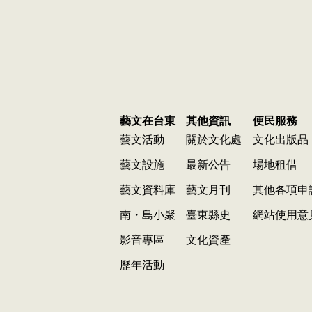
藝文在台東
其他資訊
便民服務
藝文活動
關於文化處
文化出版品
藝文設施
最新公告
場地租借
藝文資料庫
藝文月刊
其他各項申
南・島小聚
臺東縣史
網站使用意
影音專區
文化資產
歷年活動