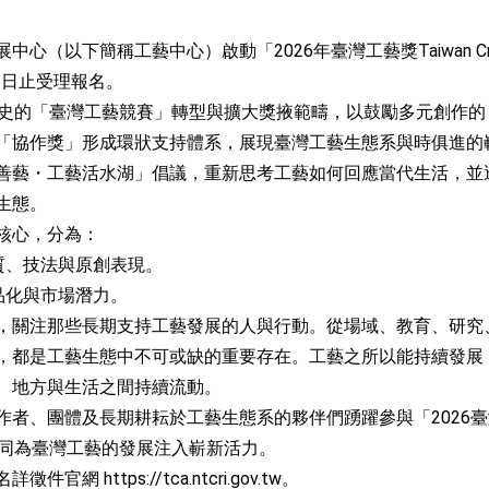
心（以下簡稱工藝中心）啟動「2026年臺灣工藝獎Taiwan Craf
16日止受理報名。
歷史的「臺灣工藝競賽」轉型與擴大獎掖範疇，以鼓勵多元創作
「協作獎」形成環狀支持體系，展現臺灣工藝生態系與時俱進的
善藝・工藝活水湖」倡議，重新思考工藝如何回應當代生活，並
生態。
核心，分為：
質、技法與原創表現。
品化與市場潛力。
，關注那些長期支持工藝發展的人與行動。從場域、教育、研究
，都是工藝生態中不可或缺的重要存在。工藝之所以能持續發展
、地方與生活之間持續流動。
作者、團體及長期耕耘於工藝生態系的夥伴們踴躍參與「2026
rd」，共同為臺灣工藝的發展注入嶄新活力。
名詳徵件官網
https://tca.ntcri.gov.tw
。