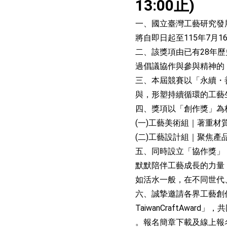
13:00止)
一、國立臺灣工藝研究發展中
將自即日起至115年7月
二、該獎項由已有28年
過倡議協作與參與精神的
三、本屆競賽以「永續・
與，形塑持續循環的工藝
四、獎項以「創作獎」為
(一)工藝美術組｜著重材
(二)工藝設計組｜聚焦產
五、同時設立「協作獎」
默默陪伴工藝成長的力量
如活水一般，在不同世代
六、誠摯邀請各界工藝創
TaiwanCraftAwa
。報名簡章下載及線上報