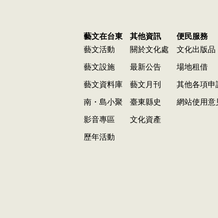
藝文在台東
其他資訊
便民服務
藝文活動
關於文化處
文化出版品
藝文設施
最新公告
場地租借
藝文資料庫
藝文月刊
其他各項申
南・島小聚
臺東縣史
網站使用意
影音專區
文化資產
歷年活動