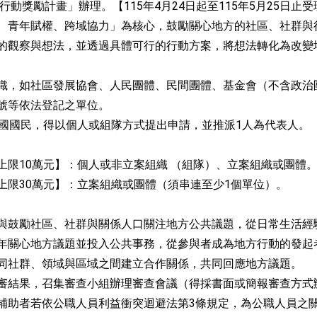
行動獎勵計畫」辦理。【115年4月24日起至115年5月25日止
、青年賦權、跨域協力」為核心，鼓勵關心地方的社區、社群與
的觀察與想法，並透過具體可行的行動方案，將想法轉化為改變
織，如社區發展協會、人民團體、民間團體、基金會（不含政治
號等依法登記之單位。
民國國民，得以個人或組隊方式提出申請，並推派1人為代表人。
上限10萬元】：個人或非立案組織 （組隊）、立案組織或團體
上限30萬元】：立案組織或團體（須串連至少1個單位）。
與鼓勵社區、社群與關係人口關注地方公共議題，從日常生活經
年關心地方議題並投入公共事務，從參與者成為地方行動的發起
同社群、領域與區域之間建立合作關係，共同回應地方議題。
審結果，召集審查小組辦理審查會議（得採書面或簡報審查方式
補助者若依公職人員利益衝突迴避法第3條規定，為公職人員之關