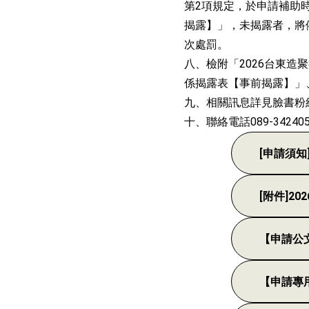
第2項規定，於申請補助
揭露】」，未揭露者，將
次處罰。
八、檢附「2026台東造
係揭露表【事前揭露】」
九、相關訊息詳見臉書粉
十、聯絡電話089-342
[申請須知
[附件]2
【申請公
【申請專