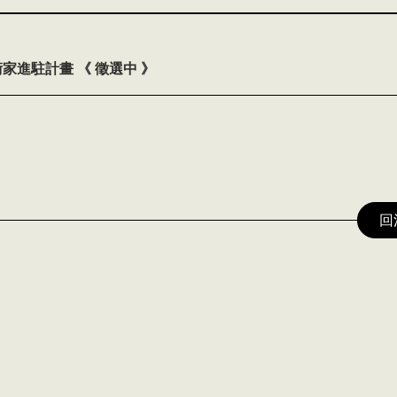
9
家進駐計畫 《 徵選中 》
回