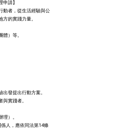
受理申請】
行動者，從生活經驗與公
地方的實踐力量。
團體）等。
。
驗出發提出行動方案。
者與實踐者。
辦理）。
係人，應依同法第14條