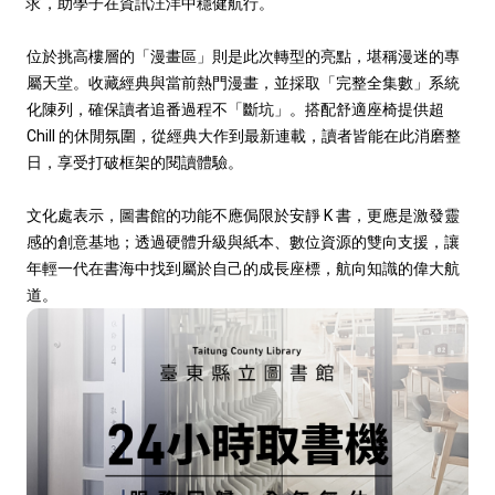
求，助學子在資訊汪洋中穩健航行。
位於挑高樓層的「漫畫區」則是此次轉型的亮點，堪稱漫迷的專
屬天堂。收藏經典與當前熱門漫畫，並採取「完整全集數」系統
化陳列，確保讀者追番過程不「斷坑」。搭配舒適座椅提供超
Chill 的休閒氛圍，從經典大作到最新連載，讀者皆能在此消磨整
日，享受打破框架的閱讀體驗。
文化處表示，圖書館的功能不應侷限於安靜 K 書，更應是激發靈
感的創意基地；透過硬體升級與紙本、數位資源的雙向支援，讓
年輕一代在書海中找到屬於自己的成長座標，航向知識的偉大航
道。