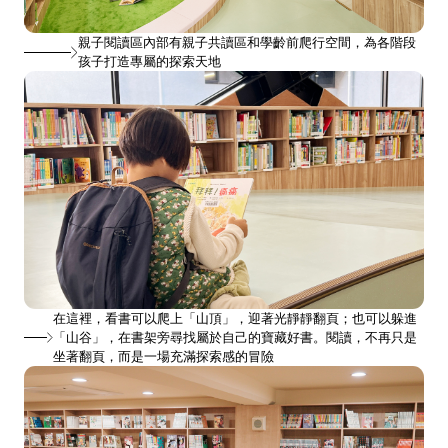
親子閱讀區內部有親子共讀區和學齡前爬行空間，為各階段
孩子打造專屬的探索天地
在這裡，看書可以爬上「山頂」，迎著光靜靜翻頁；也可以躲進
「山谷」，在書架旁尋找屬於自己的寶藏好書。閱讀，不再只是
坐著翻頁，而是一場充滿探索感的冒險