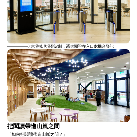
進場採現場登記制，憑借閱證在入口處機台登記
把閱讀帶進山嵐之間
「如何把閱讀帶進山嵐之間？」