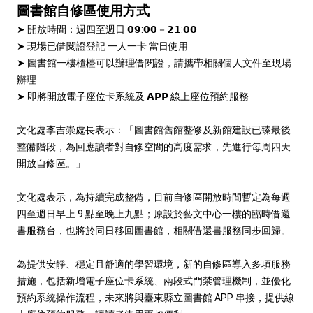
圖書館自修區使用方式
➤ 開放時間：週四至週日 𝟬𝟵:𝟬𝟬－𝟮𝟭:𝟬𝟬
➤ 現場已借閱證登記 一人一卡 當日使用
➤ 圖書館一樓櫃檯可以辦理借閱證，請攜帶相關個人文件至現場
辦理
➤ 即將開放電子座位卡系統及 𝗔𝗣𝗣 線上座位預約服務
文化處李吉崇處長表示：「圖書館舊館整修及新館建設已臻最後
整備階段，為回應讀者對自修空間的高度需求，先進行每周四天
開放自修區。」
文化處表示，為持續完成整備，目前自修區開放時間暫定為每週
四至週日早上 9 點至晚上九點；原設於藝文中心一樓的臨時借還
書服務台，也將於同日移回圖書館，相關借還書服務同步回歸。
為提供安靜、穩定且舒適的學習環境，新的自修區導入多項服務
措施，包括新增電子座位卡系統、兩段式門禁管理機制，並優化
預約系統操作流程，未來將與臺東縣立圖書館 APP 串接，提供線