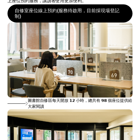
上座位預約服務，讓讀者使用更加便利。
自修室座位線上預約(服務待啟用，目前採現場登記
制)
圖書館自修區每天開放 𝟭𝟮 小時，總共有 𝟵𝟴 個座位提供給
大家閱讀