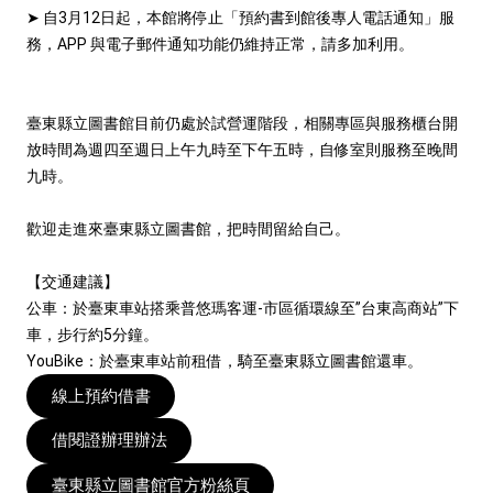
➤ 自3月12日起，本館將停止「預約書到館後專人電話通知」服
務，APP 與電子郵件通知功能仍維持正常，請多加利用。
臺東縣立圖書館目前仍處於試營運階段，相關專區與服務櫃台開
放時間為週四至週日上午九時至下午五時，自修室則服務至晚間
九時。
歡迎走進來臺東縣立圖書館，把時間留給自己。
【交通建議】
公車：於臺東車站搭乘普悠瑪客運-市區循環線至”台東高商站”下
車，步行約5分鐘。
YouBike：於臺東車站前租借，騎至臺東縣立圖書館還車。
線上預約借書
借閱證辦理辦法
臺東縣立圖書館官方粉絲頁