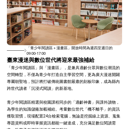
「青少年閱讀區＋漫畫區」開放時間為週四至週日的
09:00-17:00
臺東漫迷與數位世代將迎來最強補給
「青少年閱讀區」與「漫畫區」，是兼具適齡分眾與數位潮流的
空間轉型，不僅為青少年打造自主學習空間，更為廣大漫迷開闢
專屬朝聖地，預計將打破傳統圖書館嚴肅的刻板印象，成為縣內
跨世代讀者「沉浸式閱讀」的新基地。
青少年閱讀區精選與校園課程同步的「適齡神書」與課外讀物，
為學生的知識儲備加載補給。考量數位世代「機不離手」的資訊
獲取習慣，現場配置24台檢索電腦，無論是挖掘線上資源、蒐集
專題資料或即時掌握資訊都能一鍵達成，充分滿足數位閱讀需