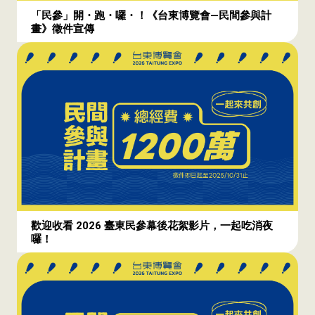
「民參」開・跑・囉・！《台東博覽會—民間參與計
畫》徵件宣傳
歡迎收看 2026 臺東民參幕後花絮影片，一起吃消夜
囉！