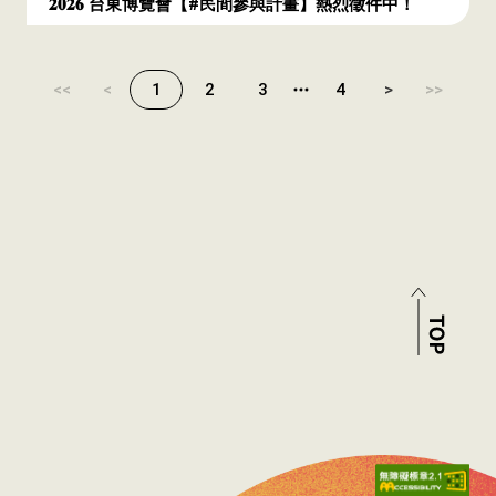
𝟐𝟎𝟐𝟔 台東博覽會【#民間參與計畫】熱烈徵件中！
<<
<
1
2
3
4
>
>>